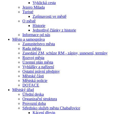
Vyklická cesta
Jezero Milada
Turisté
Zajímavosti ve městě
O městě
Historie
Jednotlivé články z historie
Informace od nás
Město a samospráva
Zastupitelstvo města
Rada města
Zasedání ZM, schůze RM - zápisy, usnesení, termíny
Rozvoj města
Územní plán města
Vyhlášky a nařízení
Ostatní právní předpisy
Městské části
Městská policie
DOTACE
Městský úřad
Úřední deska
Organizační struktura
Provozní doba
Středisko služeb města Chabařovice
Kácení dřevin