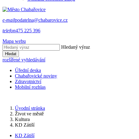
e-mail
podatelna@chabarovice.cz
telefon
475 225 396
Mapa webu
Hledaný výraz
Hledat
rozšířené vyhledávání
Úřední deska
Chabařovické noviny
Zdravotnictví
Mobilní rozhlas
Úvodní stránka
Život ve městě
Kultura
KD Zátiší
KD Zátiší