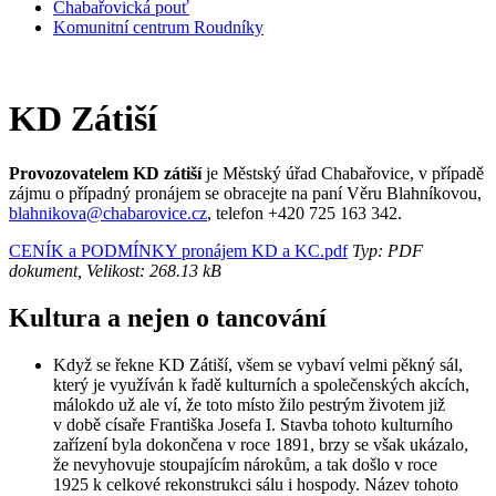
Chabařovická pouť
Komunitní centrum Roudníky
KD Zátiší
Provozovatelem KD zátiší
je Městský úřad Chabařovice, v případě
zájmu o případný pronájem se obracejte na paní Věru Blahníkovou,
blahnikova@chabarovice.cz
, telefon +420 725 163 342.
CENÍK a PODMÍNKY pronájem KD a KC.pdf
Typ: PDF
dokument, Velikost: 268.13 kB
Kultura a nejen o tancování
Když se řekne KD Zátiší, všem se vybaví velmi pěkný sál,
který je využíván k řadě kulturních a společenských akcích,
málokdo už ale ví, že toto místo žilo pestrým životem již
v době císaře Františka Josefa I. Stavba tohoto kulturního
zařízení byla dokončena v roce 1891, brzy se však ukázalo,
že nevyhovuje stoupajícím nárokům, a tak došlo v roce
1925 k celkové rekonstrukci sálu i hospody. Název tohoto