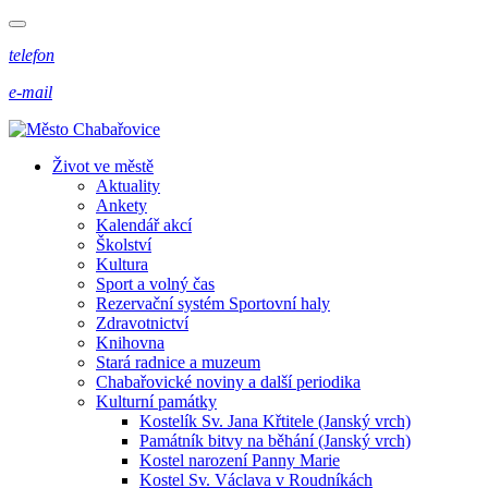
telefon
e-mail
Život ve městě
Aktuality
Ankety
Kalendář akcí
Školství
Kultura
Sport a volný čas
Rezervační systém Sportovní haly
Zdravotnictví
Knihovna
Stará radnice a muzeum
Chabařovické noviny a další periodika
Kulturní památky
Kostelík Sv. Jana Křtitele (Janský vrch)
Památník bitvy na běhání (Janský vrch)
Kostel narození Panny Marie
Kostel Sv. Václava v Roudníkách