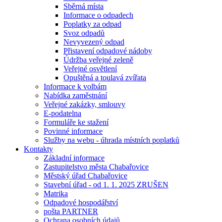
Sběrná místa
Informace o odpadech
Poplatky za odpad
Svoz odpadů
Nevyvezený odpad
Přistavení odpadové nádoby
Údržba veřejné zeleně
Veřejné osvětlení
Opuštěná a toulavá zvířata
Informace k volbám
Nabídka zaměstnání
Veřejné zakázky, smlouvy
E-podatelna
Formuláře ke stažení
Povinné informace
Služby na webu - úhrada místních poplatků
Kontakty
Základní informace
Zastupitelstvo města Chabařovice
Městský úřad Chabařovice
Stavební úřad - od 1. 1. 2025 ZRUŠEN
Matrika
Odpadové hospodářství
pošta PARTNER
Ochrana osobních údajů