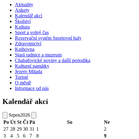
Aktuality
Ankety
Kalendář akcí
Školství
Kultura
Sport a volný čas
Rezervační systém Sportovní haly
Zdravotnictví
Knihovna
Stará radnice a muzeum
Chabařovické noviny a další periodika
Kulturní památky
Jezero Milada
Turisté
O městě
Informace od nás
Kalendář akcí
Srpen
2026
Po
Út
St
Čt
Pá
So
Ne
27
28
29
30
31
1
2
3
4
5
6
7
8
9