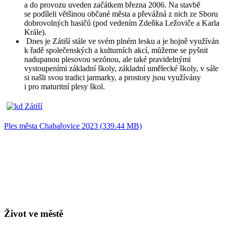
a do provozu uveden začátkem března 2006. Na stavbě
se podíleli většinou občané města a převážná z nich ze Sboru
dobrovolných hasičů (pod vedením Zdeňka Ležoviče a Karla
Krále).
Dnes je Zátiší stále ve svém plném lesku a je hojně využíván
k řadě společenských a kulturních akcí, můžeme se pyšnit
nadupanou plesovou sezónou, ale také pravidelnými
vystoupeními základní školy, základní umělecké školy, v sále
si našli svou tradici jarmarky, a prostory jsou využívány
i pro maturitní plesy škol.
Ples města Chabařovice 2023 (339.44 MB)
Život ve městě