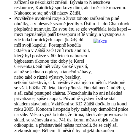
zařízení se několikrát změnil. Bývala to Nietschova
restaurace, Katolický spolkový dům, ale i městské muzeum.
Nakonec se stejně vžil název Zátiší.
Poválečné uvolnění rozjelo život tohoto zařízení na plné
obrátky, a v plesové sezóně jezdily z Ústí n. L. do Chabařovic
přeplněné tramvaje. Za svou éru se zde vystřídala řada kapel –
mezi nejznámější patří bezesporu Bílé vrány, a vystupovala
zde řada hornických k
apel (každý důl
měl svojí kapelu). Postupně končila
50.léta a v Zátiší začal znít rock and roll,
který byl posléze v 60. letech nahrazen
bigbeatem (ikonou této doby je Karel
Červenka). Sál měl vždy široké využití,
ať už se jednalo o plesy a taneční zábavy,
nebo také o různé výstavy, besídky,
setkání kolektivů, či k návštěvě známých umělců. Postupně
se však blížila 70. léta, která přinesla čím dál menší údržbu,
a sál začal postupně chátrat. Nezachránila ho ani následná
privatizace, spíše naopak. Původně výstavní sál se stal
skladem stavebnin. Vzkříšení se KD Zátiší dočkalo na konci
roku 2005. Koncem listopadu byly zahájeny demoliční práce
na sále. Město využilo toho, že firma, která zde provozovala
sklad, se stěhovala a za 741 tis. korun město objekt sálu
odkoupilo, a představitelé města rozhodli, že se celý sál
zrekonstruuje. Během tří měsíců byl objekt dokončen