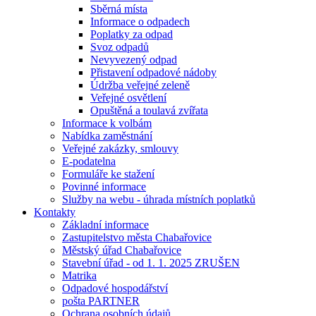
Sběrná místa
Informace o odpadech
Poplatky za odpad
Svoz odpadů
Nevyvezený odpad
Přistavení odpadové nádoby
Údržba veřejné zeleně
Veřejné osvětlení
Opuštěná a toulavá zvířata
Informace k volbám
Nabídka zaměstnání
Veřejné zakázky, smlouvy
E-podatelna
Formuláře ke stažení
Povinné informace
Služby na webu - úhrada místních poplatků
Kontakty
Základní informace
Zastupitelstvo města Chabařovice
Městský úřad Chabařovice
Stavební úřad - od 1. 1. 2025 ZRUŠEN
Matrika
Odpadové hospodářství
pošta PARTNER
Ochrana osobních údajů