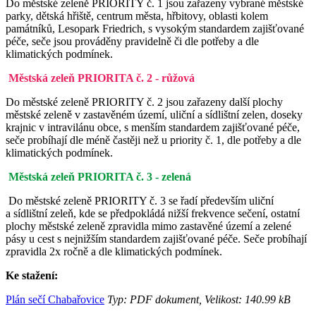
Do městské zeleně PRIORITY č. 1 jsou zařazeny vybrané městské
parky, dětská hřiště, centrum města, hřbitovy, oblasti kolem
památníků, Lesopark Friedrich, s vysokým standardem zajišťované
péče, seče jsou prováděny pravidelně či dle potřeby a dle
klimatických podmínek.
Městská zeleň PRIORITA č. 2 - růžová
Do městské zeleně PRIORITY č. 2 jsou zařazeny další plochy
městské zeleně v zastavěném území, uliční a sídlištní zelen, doseky
krajnic v intravilánu obce, s menším standardem zajišťované péče,
seče probíhají dle méně častěji než u priority č. 1, dle potřeby a dle
klimatických podmínek.
Městská zeleň PRIORITA č. 3 - zelená
Do městské zeleně PRIORITY č. 3 se řadí především uliční
a sídlištní zeleň, kde se předpokládá nižší frekvence sečení, ostatní
plochy městské zeleně zpravidla mimo zastavěné území a zelené
pásy u cest s nejnižším standardem zajišťované péče. Seče probíhají
zpravidla 2x ročně a dle klimatických podmínek.
Ke stažení:
Plán sečí Chabařovice
Typ: PDF dokument, Velikost: 140.99 kB