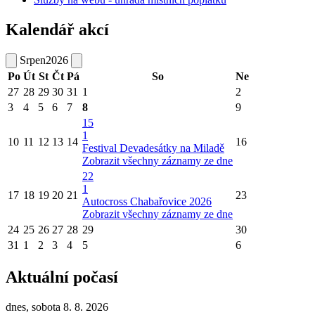
Kalendář akcí
Srpen
2026
Po
Út
St
Čt
Pá
So
Ne
27
28
29
30
31
1
2
3
4
5
6
7
8
9
15
1
10
11
12
13
14
16
Festival Devadesátky na Miladě
Zobrazit všechny záznamy ze dne
22
1
17
18
19
20
21
23
Autocross Chabařovice 2026
Zobrazit všechny záznamy ze dne
24
25
26
27
28
29
30
31
1
2
3
4
5
6
Aktuální počasí
dnes, sobota 8. 8. 2026