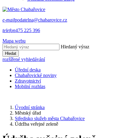
e-mail
podatelna@chabarovice.cz
telefon
475 225 396
Mapa webu
Hledaný výraz
Hledat
rozšířené vyhledávání
Úřední deska
Chabařovické noviny
Zdravotnictví
Mobilní rozhlas
Úvodní stránka
Městský úřad
Středisko služeb města Chabařovice
Údržba veřejné zeleně