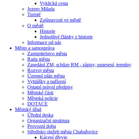
Vyklická cesta
Jezero Milada
Turisté
Zajímavosti ve městě
O městě
Historie
Jednotlivé články z historie
Informace od nás
Město a samospráva
Zastupitelstvo města
Rada města
Zasedání ZM, schůze RM - zápisy, usnesení, termíny
Rozvoj města
Územní plán města
Vyhlášky a nařízení
Ostatní právní předpisy
Městské části
Městská policie
DOTACE
Městský úřad
Úřední deska
Organizační struktura
Provozní doba
Středisko služeb města Chabařovice
Kácení dřevin