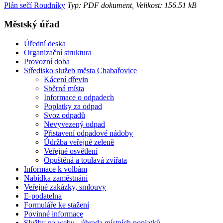
Plán sečí Roudníky
Typ: PDF dokument, Velikost: 156.51 kB
Městský úřad
Úřední deska
Organizační struktura
Provozní doba
Středisko služeb města Chabařovice
Kácení dřevin
Sběrná místa
Informace o odpadech
Poplatky za odpad
Svoz odpadů
Nevyvezený odpad
Přistavení odpadové nádoby
Údržba veřejné zeleně
Veřejné osvětlení
Opuštěná a toulavá zvířata
Informace k volbám
Nabídka zaměstnání
Veřejné zakázky, smlouvy
E-podatelna
Formuláře ke stažení
Povinné informace
Služby na webu - úhrada místních poplatků