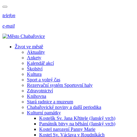
telefon
e-mail
Život ve městě
Aktuality
Ankety
Kalendář akcí
Školství
Kultura
Sport a volný čas
Rezervační systém Sportovní haly
Zdravotnictví
Knihovna
Stará radnice a muzeum
Chabařovické noviny a další periodika
Kulturní památky
Kostelík Sv. Jana Křtitele (Janský vrch)
Památník bitvy na běhání (Janský vrch)
Kostel narození Panny Marie
Kostel Sv. Václava v Roudníkách