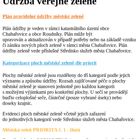
Údržba veřejné zeleně
Plán pravidelné údržby městské zeleně
Plán údržby je veden v rámci katastrálního území obce
Chabařovice a obce Roudníky. Plán může být
upravován a aktualizován v případě potřeby nebo na základě vzniku
či zániku nových ploch zeleně v rámci města Chabařovice. Plán
údržby zeleně vede příslušné Středisko služeb města Chabařovice.
Kategorizace ploch městské zeleně dle priorit
Plochy městské zeleně jsou rozděleny do tří kategorií podle jejich
významu a způsobu údržby. Rozsah zajišťované péče o plochy
městské zeleně je stanoven jednotně pro každou kategorii
s možnými výjimkami pro konkrétní plochy. U sečí se provádějí
buďto celoplošné seče, částečné (pouze vybrané úseky) nebo
doseky krajnic.
Evidenci ploch městské zeleně včetně jejich zařazení
do jednotlivých kategorií vede Středisko služeb města Chabařovice.
Městská zeleň PRIORITA č. 1 - žlutá