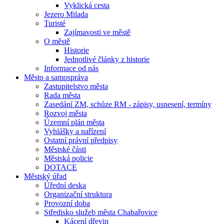
Vyklická cesta
Jezero Milada
Turisté
Zajímavosti ve městě
O městě
Historie
Jednotlivé články z historie
Informace od nás
Město a samospráva
Zastupitelstvo města
Rada města
Zasedání ZM, schůze RM - zápisy, usnesení, termíny
Rozvoj města
Územní plán města
Vyhlášky a nařízení
Ostatní právní předpisy
Městské části
Městská policie
DOTACE
Městský úřad
Úřední deska
Organizační struktura
Provozní doba
Středisko služeb města Chabařovice
Kácení dřevin