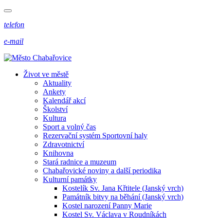
telefon
e-mail
Život ve městě
Aktuality
Ankety
Kalendář akcí
Školství
Kultura
Sport a volný čas
Rezervační systém Sportovní haly
Zdravotnictví
Knihovna
Stará radnice a muzeum
Chabařovické noviny a další periodika
Kulturní památky
Kostelík Sv. Jana Křtitele (Janský vrch)
Památník bitvy na běhání (Janský vrch)
Kostel narození Panny Marie
Kostel Sv. Václava v Roudníkách