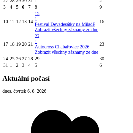
27
28
29
30
31
1
2
3
4
5
6
7
8
9
15
1
10
11
12
13
14
16
Festival Devadesátky na Miladě
Zobrazit všechny záznamy ze dne
22
1
17
18
19
20
21
23
Autocross Chabařovice 2026
Zobrazit všechny záznamy ze dne
24
25
26
27
28
29
30
31
1
2
3
4
5
6
Aktuální počasí
dnes, čtvrtek 6. 8. 2026