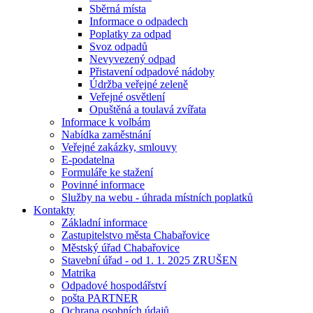
Sběrná místa
Informace o odpadech
Poplatky za odpad
Svoz odpadů
Nevyvezený odpad
Přistavení odpadové nádoby
Údržba veřejné zeleně
Veřejné osvětlení
Opuštěná a toulavá zvířata
Informace k volbám
Nabídka zaměstnání
Veřejné zakázky, smlouvy
E-podatelna
Formuláře ke stažení
Povinné informace
Služby na webu - úhrada místních poplatků
Kontakty
Základní informace
Zastupitelstvo města Chabařovice
Městský úřad Chabařovice
Stavební úřad - od 1. 1. 2025 ZRUŠEN
Matrika
Odpadové hospodářství
pošta PARTNER
Ochrana osobních údajů