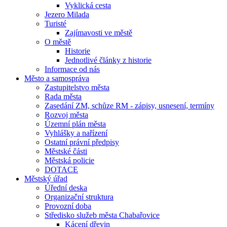
Vyklická cesta
Jezero Milada
Turisté
Zajímavosti ve městě
O městě
Historie
Jednotlivé články z historie
Informace od nás
Město a samospráva
Zastupitelstvo města
Rada města
Zasedání ZM, schůze RM - zápisy, usnesení, termíny
Rozvoj města
Územní plán města
Vyhlášky a nařízení
Ostatní právní předpisy
Městské části
Městská policie
DOTACE
Městský úřad
Úřední deska
Organizační struktura
Provozní doba
Středisko služeb města Chabařovice
Kácení dřevin