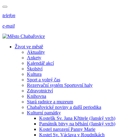
telefon
e-mail
Život ve městě
Aktuality
Ankety
Kalendář akcí
Školství
Kultura
Sport a volný čas
Rezervační systém Sportovní haly
Zdravotnictví
Knihovna
Stará radnice a muzeum
Chabařovické noviny a další periodika
Kulturní památky
Kostelík Sv. Jana Křtitele (Janský vrch)
Památník bitvy na běhání (Janský vrch)
Kostel narození Panny Marie
Kostel Sv. Václava v Roudníkách