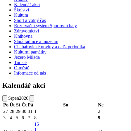
Kalendář akcí
Školství
Kultura
Sport a volný čas
Rezervační systém Sportovní haly
Zdravotnictví
Knihovna
Stará radnice a muzeum
Chabařovické noviny a další periodika
Kulturní památky
Jezero Milada
Turisté
O městě
Informace od nás
Kalendář akcí
Srpen
2026
Po
Út
St
Čt
Pá
So
Ne
27
28
29
30
31
1
2
3
4
5
6
7
8
9
15
1