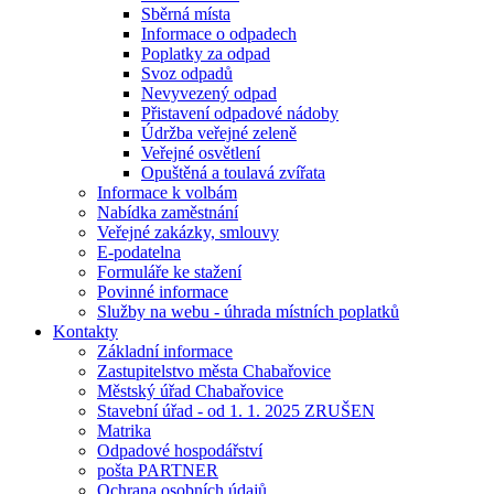
Sběrná místa
Informace o odpadech
Poplatky za odpad
Svoz odpadů
Nevyvezený odpad
Přistavení odpadové nádoby
Údržba veřejné zeleně
Veřejné osvětlení
Opuštěná a toulavá zvířata
Informace k volbám
Nabídka zaměstnání
Veřejné zakázky, smlouvy
E-podatelna
Formuláře ke stažení
Povinné informace
Služby na webu - úhrada místních poplatků
Kontakty
Základní informace
Zastupitelstvo města Chabařovice
Městský úřad Chabařovice
Stavební úřad - od 1. 1. 2025 ZRUŠEN
Matrika
Odpadové hospodářství
pošta PARTNER
Ochrana osobních údajů