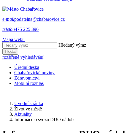
e-mail
podatelna@chabarovice.cz
telefon
475 225 396
Mapa webu
Hledaný výraz
Hledat
rozšířené vyhledávání
Úřední deska
Chabařovické noviny
Zdravotnictví
Mobilní rozhlas
Úvodní stránka
Život ve městě
Aktuality
Informace o svozu DUO nádob