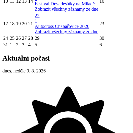
10
11
12
13
14
16
Festival Devadesátky na Miladě
Zobrazit všechny záznamy ze dne
22
1
17
18
19
20
21
23
Autocross Chabařovice 2026
Zobrazit všechny záznamy ze dne
24
25
26
27
28
29
30
31
1
2
3
4
5
6
Aktuální počasí
dnes, neděle 9. 8. 2026