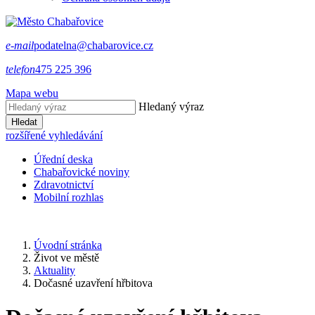
e-mail
podatelna@chabarovice.cz
telefon
475 225 396
Mapa webu
Hledaný výraz
Hledat
rozšířené vyhledávání
Úřední deska
Chabařovické noviny
Zdravotnictví
Mobilní rozhlas
Úvodní stránka
Život ve městě
Aktuality
Dočasné uzavření hřbitova