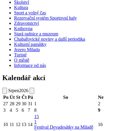
Školství
Kultura
Sport a volný čas
Rezervační systém Sportovní haly
Zdravotnictví
Knihovna
Stará radnice a muzeum
Chabařovické noviny a další periodika
Kulturní památky
Jezero Milada
Turisté
O městě
Informace od nás
Kalendář akcí
Srpen
2026
Po
Út
St
Čt
Pá
So
Ne
27
28
29
30
31
1
2
3
4
5
6
7
8
9
15
1
10
11
12
13
14
16
Festival Devadesátky na Miladě