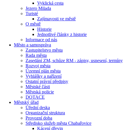
Vyklická cesta
Jezero Milada
Turisté
Zajímavosti ve městě
O městě
Historie
Jednotlivé články z historie
Informace od nás
Město a samospráva
Zastupitelstvo města
Rada města
Zasedání ZM, schůze RM - zápisy, usnesení, termíny
Rozvoj města
Územní plán města
Vyhlášky a nařízení
Ostatní právní předpisy
Městské části
Městská policie
DOTACE
Městský úřad
Úřední deska
Organizační struktura
Provozní doba
Středisko služeb města Chabařovice
Kácení dřevin