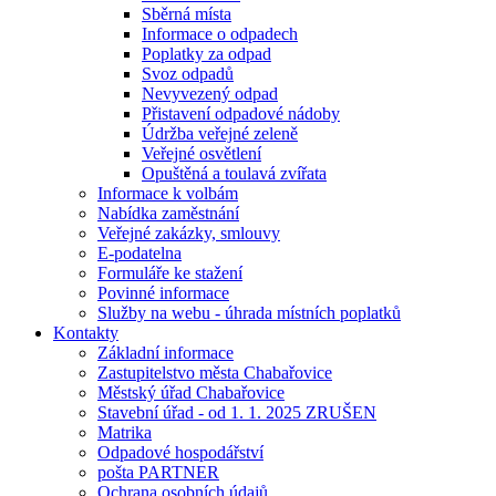
Sběrná místa
Informace o odpadech
Poplatky za odpad
Svoz odpadů
Nevyvezený odpad
Přistavení odpadové nádoby
Údržba veřejné zeleně
Veřejné osvětlení
Opuštěná a toulavá zvířata
Informace k volbám
Nabídka zaměstnání
Veřejné zakázky, smlouvy
E-podatelna
Formuláře ke stažení
Povinné informace
Služby na webu - úhrada místních poplatků
Kontakty
Základní informace
Zastupitelstvo města Chabařovice
Městský úřad Chabařovice
Stavební úřad - od 1. 1. 2025 ZRUŠEN
Matrika
Odpadové hospodářství
pošta PARTNER
Ochrana osobních údajů