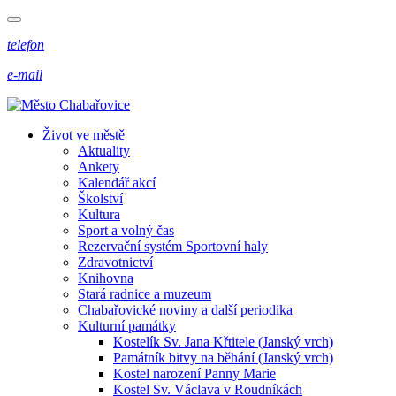
telefon
e-mail
Život ve městě
Aktuality
Ankety
Kalendář akcí
Školství
Kultura
Sport a volný čas
Rezervační systém Sportovní haly
Zdravotnictví
Knihovna
Stará radnice a muzeum
Chabařovické noviny a další periodika
Kulturní památky
Kostelík Sv. Jana Křtitele (Janský vrch)
Památník bitvy na běhání (Janský vrch)
Kostel narození Panny Marie
Kostel Sv. Václava v Roudníkách