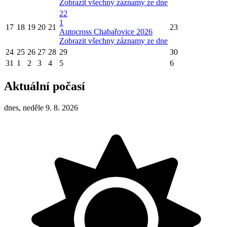
Zobrazit všechny záznamy ze dne
22
1
17
18
19
20
21
23
Autocross Chabařovice 2026
Zobrazit všechny záznamy ze dne
24
25
26
27
28
29
30
31
1
2
3
4
5
6
Aktuální počasí
dnes, neděle 9. 8. 2026