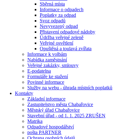
Sběrná místa
Informace o odpadech
Poplatky za odpad
Svoz odpadů
Nevyvezený odpad
Přistavení odpadové nádoby
Údržba veřejné zeleně
Veřejné osvětlení
Opuštěná a toulavá zvířata
Informace k volbám
Nabídka zaměstnání
Veřejné zakázky, smlouvy
E-podatelna
Formuláře ke stažení
Povinné informace
Služby na webu - úhrada místních poplatků
Kontakty
Základní informace
Zastupitelstvo města Chabařovice
Městský úřad Chabařovice
Stavební úřad - od 1. 1. 2025 ZRUŠEN
Matrika
Odpadové hospodářství
pošta PARTNER
Ochrana osobních údajů