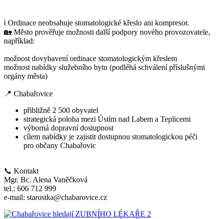
ℹ️ Ordinace neobsahuje stomatologické křeslo ani kompresor.
🏡 Město prověřuje možnosti další podpory nového provozovatele,
například:
možnost dovybavení ordinace stomatologickým křeslem
možnost nabídky služebního bytu (podléhá schválení příslušnými
orgány města)
📍 Chabařovice
přibližně 2 500 obyvatel
strategická poloha mezi Ústím nad Labem a Teplicemi
výborná dopravní dostupnost
cílem nabídky je zajistit dostupnou stomatologickou péči
pro občany Chabařovic
📞 Kontakt
Mgr. Bc. Alena Vaněčková
tel.: 606 712 999
e-mail: starostka@chabarovice.cz