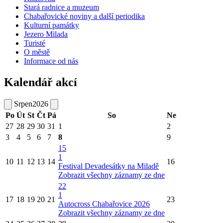
Stará radnice a muzeum
Chabařovické noviny a další periodika
Kulturní památky
Jezero Milada
Turisté
O městě
Informace od nás
Kalendář akcí
Srpen
2026
Po
Út
St
Čt
Pá
So
Ne
27
28
29
30
31
1
2
3
4
5
6
7
8
9
15
1
10
11
12
13
14
16
Festival Devadesátky na Miladě
Zobrazit všechny záznamy ze dne
22
1
17
18
19
20
21
23
Autocross Chabařovice 2026
Zobrazit všechny záznamy ze dne