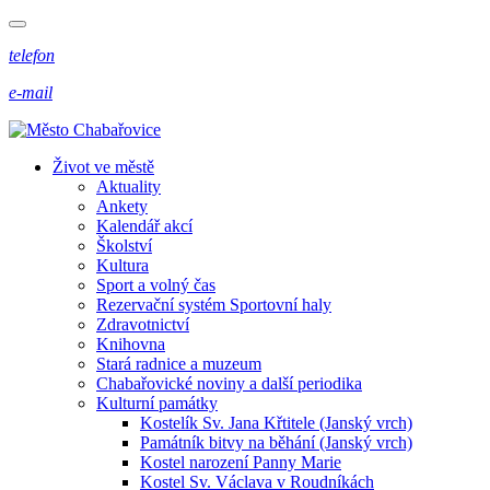
telefon
e-mail
Život ve městě
Aktuality
Ankety
Kalendář akcí
Školství
Kultura
Sport a volný čas
Rezervační systém Sportovní haly
Zdravotnictví
Knihovna
Stará radnice a muzeum
Chabařovické noviny a další periodika
Kulturní památky
Kostelík Sv. Jana Křtitele (Janský vrch)
Památník bitvy na běhání (Janský vrch)
Kostel narození Panny Marie
Kostel Sv. Václava v Roudníkách