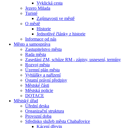
Vyklická cesta
Jezero Milada
Turisté
Zajímavosti ve městě
O městě
Historie
Jednotlivé články z historie
Informace od nás
Město a samospráva
Zastupitelstvo města
Rada města
Zasedání ZM, schůze RM - zápisy, usnesení, termíny
Rozvoj města
Územní plán města
Vyhlášky a nařízení
Ostatní právní předpisy
Městské části
Městská policie
DOTACE
Městský úřad
Úřední deska
Organizační struktura
Provozní doba
Středisko služeb města Chabařovice
Kácení dřevin