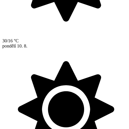
30/16 °C
pondělí
10. 8.