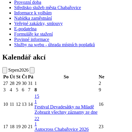
Provozní doba
Středisko služeb města Chabařovice
Informace k volbám
Nabídka zaměstnání
Veřejné zakázky, smlouvy
E-podatelna
Formuláře ke stažení
Povinné informace
Služby na webu - úhrada místních poplatků
Kalendář akcí
Srpen
2026
Po
Út
St
Čt
Pá
So
Ne
27
28
29
30
31
1
2
3
4
5
6
7
8
9
15
1
10
11
12
13
14
16
Festival Devadesátky na Miladě
Zobrazit všechny záznamy ze dne
22
1
17
18
19
20
21
23
Autocross Chabařovice 2026