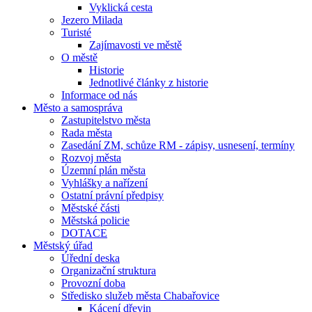
Vyklická cesta
Jezero Milada
Turisté
Zajímavosti ve městě
O městě
Historie
Jednotlivé články z historie
Informace od nás
Město a samospráva
Zastupitelstvo města
Rada města
Zasedání ZM, schůze RM - zápisy, usnesení, termíny
Rozvoj města
Územní plán města
Vyhlášky a nařízení
Ostatní právní předpisy
Městské části
Městská policie
DOTACE
Městský úřad
Úřední deska
Organizační struktura
Provozní doba
Středisko služeb města Chabařovice
Kácení dřevin