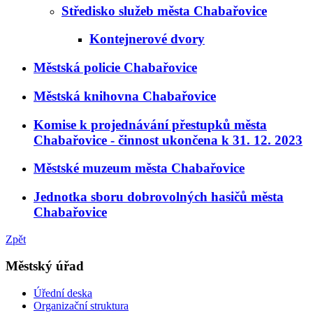
Středisko služeb města Chabařovice
Kontejnerové dvory
Městská policie Chabařovice
Městská knihovna Chabařovice
Komise k projednávání přestupků města
Chabařovice - činnost ukončena k 31. 12. 2023
Městské muzeum města Chabařovice
Jednotka sboru dobrovolných hasičů města
Chabařovice
Zpět
Městský úřad
Úřední deska
Organizační struktura