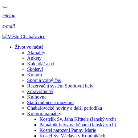
telefon
e-mail
Život ve městě
Aktuality
Ankety
Kalendář akcí
Školství
Kultura
Sport a volný čas
Rezervační systém Sportovní haly
Zdravotnictví
Knihovna
Stará radnice a muzeum
Chabařovické noviny a další periodika
Kulturní památky
Kostelík Sv. Jana Křtitele (Janský vrch)
Památník bitvy na běhání (Janský vrch)
Kostel narození Panny Marie
Kostel Sv. Václava v Roudníkách