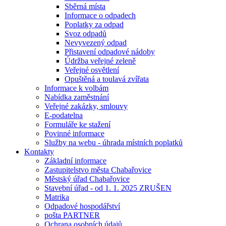
Sběrná místa
Informace o odpadech
Poplatky za odpad
Svoz odpadů
Nevyvezený odpad
Přistavení odpadové nádoby
Údržba veřejné zeleně
Veřejné osvětlení
Opuštěná a toulavá zvířata
Informace k volbám
Nabídka zaměstnání
Veřejné zakázky, smlouvy
E-podatelna
Formuláře ke stažení
Povinné informace
Služby na webu - úhrada místních poplatků
Kontakty
Základní informace
Zastupitelstvo města Chabařovice
Městský úřad Chabařovice
Stavební úřad - od 1. 1. 2025 ZRUŠEN
Matrika
Odpadové hospodářství
pošta PARTNER
Ochrana osobních údajů