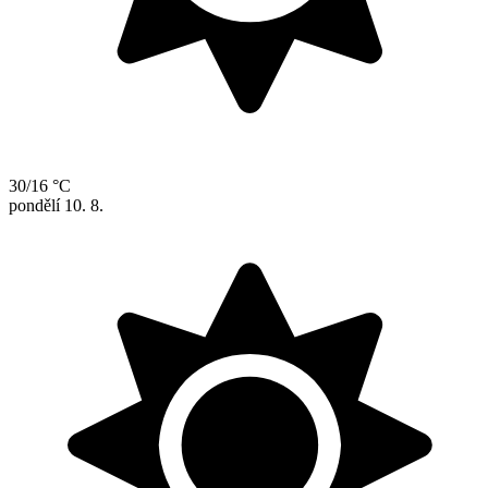
30/16 °C
pondělí
10. 8.