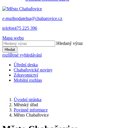
e-mail
podatelna@chabarovice.cz
telefon
475 225 396
Mapa webu
Hledaný výraz
Hledat
rozšířené vyhledávání
Úřední deska
Chabařovické noviny
Zdravotnictví
Mobilní rozhlas
Úvodní stránka
Městský úřad
Povinné informace
Město Chabařovice