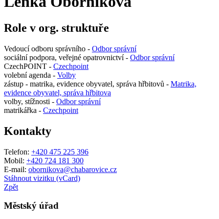
Lenka Oborníková
Role v org. struktuře
Vedoucí odboru správního -
Odbor správní
sociální podpora, veřejné opatrovnictví -
Odbor správní
CzechPOINT -
Czechpoint
volební agenda -
Volby
zástup - matrika, evidence obyvatel, správa hřbitovů -
Matrika,
evidence obyvatel, správa hřbitova
volby, stížnosti -
Odbor správní
matrikářka -
Czechpoint
Kontakty
Telefon:
+420 475 225 396
Mobil:
+420 724 181 300
E-mail:
obornikova@chabarovice.cz
Stáhnout vizitku (vCard)
Zpět
Městský úřad