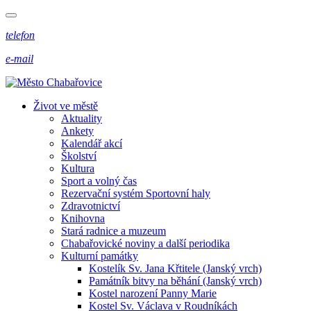
telefon
e-mail
Život ve městě
Aktuality
Ankety
Kalendář akcí
Školství
Kultura
Sport a volný čas
Rezervační systém Sportovní haly
Zdravotnictví
Knihovna
Stará radnice a muzeum
Chabařovické noviny a další periodika
Kulturní památky
Kostelík Sv. Jana Křtitele (Janský vrch)
Památník bitvy na běhání (Janský vrch)
Kostel narození Panny Marie
Kostel Sv. Václava v Roudníkách