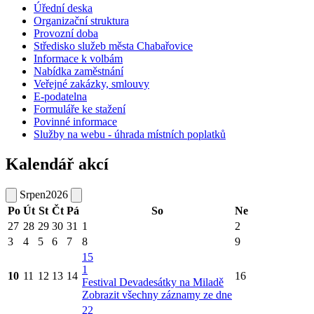
Úřední deska
Organizační struktura
Provozní doba
Středisko služeb města Chabařovice
Informace k volbám
Nabídka zaměstnání
Veřejné zakázky, smlouvy
E-podatelna
Formuláře ke stažení
Povinné informace
Služby na webu - úhrada místních poplatků
Kalendář akcí
Srpen
2026
Po
Út
St
Čt
Pá
So
Ne
27
28
29
30
31
1
2
3
4
5
6
7
8
9
15
1
10
11
12
13
14
16
Festival Devadesátky na Miladě
Zobrazit všechny záznamy ze dne
22