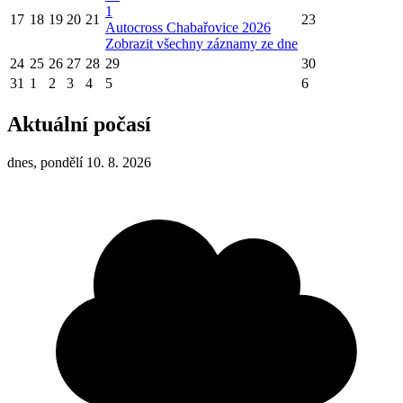
1
17
18
19
20
21
23
Autocross Chabařovice 2026
Zobrazit všechny záznamy ze dne
24
25
26
27
28
29
30
31
1
2
3
4
5
6
Aktuální počasí
dnes, pondělí 10. 8. 2026