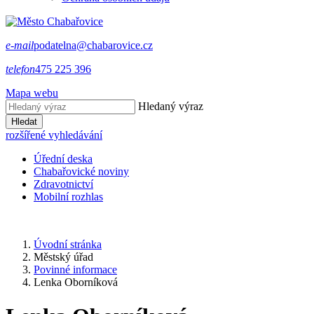
e-mail
podatelna@chabarovice.cz
telefon
475 225 396
Mapa webu
Hledaný výraz
Hledat
rozšířené vyhledávání
Úřední deska
Chabařovické noviny
Zdravotnictví
Mobilní rozhlas
Úvodní stránka
Městský úřad
Povinné informace
Lenka Oborníková