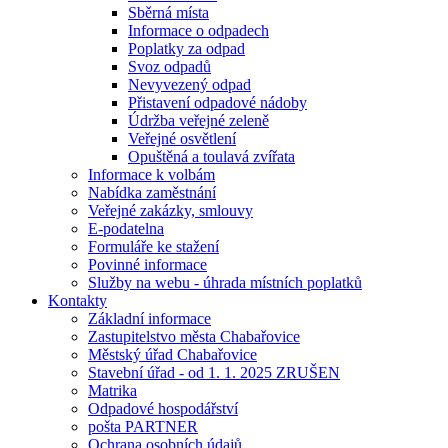
Sběrná místa
Informace o odpadech
Poplatky za odpad
Svoz odpadů
Nevyvezený odpad
Přistavení odpadové nádoby
Údržba veřejné zeleně
Veřejné osvětlení
Opuštěná a toulavá zvířata
Informace k volbám
Nabídka zaměstnání
Veřejné zakázky, smlouvy
E-podatelna
Formuláře ke stažení
Povinné informace
Služby na webu - úhrada místních poplatků
Kontakty
Základní informace
Zastupitelstvo města Chabařovice
Městský úřad Chabařovice
Stavební úřad - od 1. 1. 2025 ZRUŠEN
Matrika
Odpadové hospodářství
pošta PARTNER
Ochrana osobních údajů