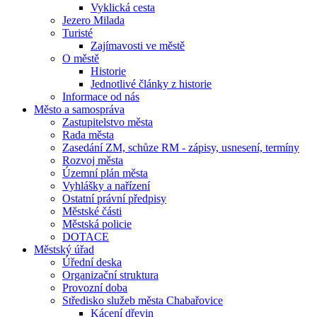
Vyklická cesta
Jezero Milada
Turisté
Zajímavosti ve městě
O městě
Historie
Jednotlivé články z historie
Informace od nás
Město a samospráva
Zastupitelstvo města
Rada města
Zasedání ZM, schůze RM - zápisy, usnesení, termíny
Rozvoj města
Územní plán města
Vyhlášky a nařízení
Ostatní právní předpisy
Městské části
Městská policie
DOTACE
Městský úřad
Úřední deska
Organizační struktura
Provozní doba
Středisko služeb města Chabařovice
Kácení dřevin