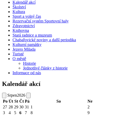
Kalendář akcí
Školství
Kultura
Sport a volný čas
Rezervační systém Sportovní haly
Zdravotnictví
Knihovna
Stará radnice a muzeum
Chabařovické noviny a další periodika
Kulturní památky
Jezero Milada
Turisté
O městě
Historie
Jednotlivé články z historie
Informace od nás
Kalendář akcí
Srpen
2026
Po
Út
St
Čt
Pá
So
Ne
27
28
29
30
31
1
2
3
4
5
6
7
8
9