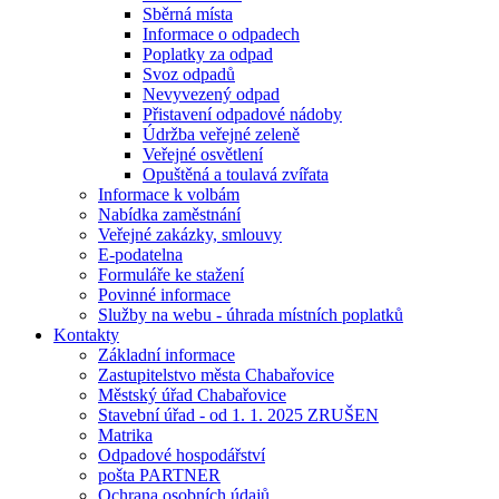
Sběrná místa
Informace o odpadech
Poplatky za odpad
Svoz odpadů
Nevyvezený odpad
Přistavení odpadové nádoby
Údržba veřejné zeleně
Veřejné osvětlení
Opuštěná a toulavá zvířata
Informace k volbám
Nabídka zaměstnání
Veřejné zakázky, smlouvy
E-podatelna
Formuláře ke stažení
Povinné informace
Služby na webu - úhrada místních poplatků
Kontakty
Základní informace
Zastupitelstvo města Chabařovice
Městský úřad Chabařovice
Stavební úřad - od 1. 1. 2025 ZRUŠEN
Matrika
Odpadové hospodářství
pošta PARTNER
Ochrana osobních údajů