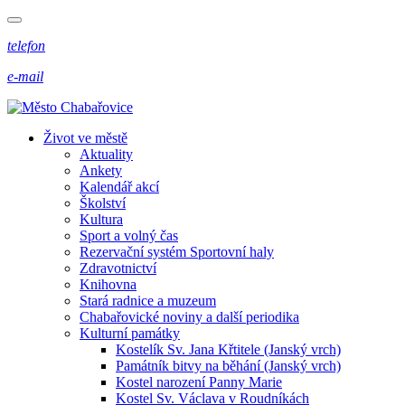
telefon
e-mail
Život ve městě
Aktuality
Ankety
Kalendář akcí
Školství
Kultura
Sport a volný čas
Rezervační systém Sportovní haly
Zdravotnictví
Knihovna
Stará radnice a muzeum
Chabařovické noviny a další periodika
Kulturní památky
Kostelík Sv. Jana Křtitele (Janský vrch)
Památník bitvy na běhání (Janský vrch)
Kostel narození Panny Marie
Kostel Sv. Václava v Roudníkách