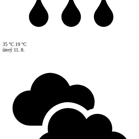
35 °C
19 °C
úterý
11. 8.