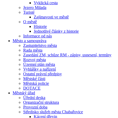
Vyklická cesta
Jezero Milada
Turisté
Zajímavosti ve městě
O městě
Historie
Jednotlivé články z historie
Informace od nás
Město a samospráva
Zastupitelstvo města
Rada města
Zasedání ZM, schůze RM - zápisy, usnesení, termíny
Rozvoj města
Územní plán města
Vyhlášky a nařízení
Ostatní právní předpisy
Městské části
Městská policie
DOTACE
Městský úřad
Úřední deska
Organizační struktura
Provozní doba
Středisko služeb města Chabařovice
Kácení dřevin