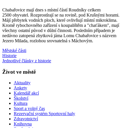
Chabařovice mají dnes s místní částí Roudníky celkem
2500 obyvatel. Rozprostírají se na rovině, pod Krušnými horami.
Májí přebytek vodních ploch, které ovlivňují místní mikroklima.
Kromě rybochovného zařízení s koupalištěm a "chaťákem", mají
všechny ostatní původ v důlní činnosti. Posledním případem je
nedávno zatopená zbytková jáma Lomu Chabařovice s názvem
Jezero Milada, rozlohou srovnatelná s Máchovým.
Městské části
Historie
Jednotlivé články z historie
Život ve městě
Aktuality
Ankety
Kalendář akcí
Školství
Kultura
Sport a volný čas
Rezervační systém Sportovní haly
Zdravotnictví
Knihovna