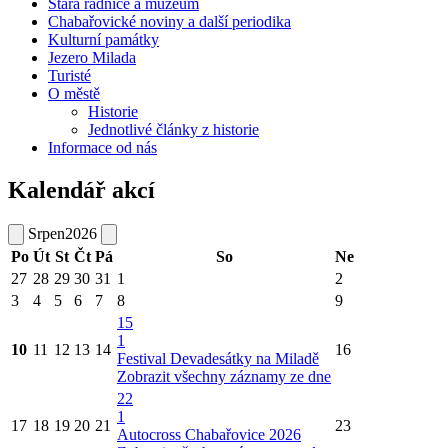
Stará radnice a muzeum
Chabařovické noviny a další periodika
Kulturní památky
Jezero Milada
Turisté
O městě
Historie
Jednotlivé články z historie
Informace od nás
Kalendář akcí
Srpen
2026
Po
Út
St
Čt
Pá
So
Ne
27
28
29
30
31
1
2
3
4
5
6
7
8
9
15
1
10
11
12
13
14
16
Festival Devadesátky na Miladě
Zobrazit všechny záznamy ze dne
22
1
17
18
19
20
21
23
Autocross Chabařovice 2026