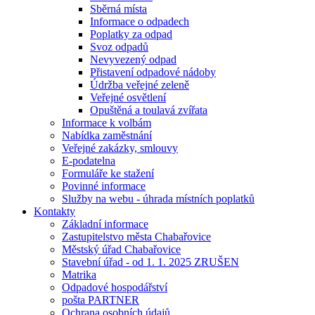
Sběrná místa
Informace o odpadech
Poplatky za odpad
Svoz odpadů
Nevyvezený odpad
Přistavení odpadové nádoby
Údržba veřejné zeleně
Veřejné osvětlení
Opuštěná a toulavá zvířata
Informace k volbám
Nabídka zaměstnání
Veřejné zakázky, smlouvy
E-podatelna
Formuláře ke stažení
Povinné informace
Služby na webu - úhrada místních poplatků
Kontakty
Základní informace
Zastupitelstvo města Chabařovice
Městský úřad Chabařovice
Stavební úřad - od 1. 1. 2025 ZRUŠEN
Matrika
Odpadové hospodářství
pošta PARTNER
Ochrana osobních údajů