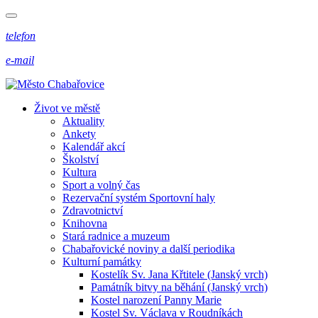
telefon
e-mail
Život ve městě
Aktuality
Ankety
Kalendář akcí
Školství
Kultura
Sport a volný čas
Rezervační systém Sportovní haly
Zdravotnictví
Knihovna
Stará radnice a muzeum
Chabařovické noviny a další periodika
Kulturní památky
Kostelík Sv. Jana Křtitele (Janský vrch)
Památník bitvy na běhání (Janský vrch)
Kostel narození Panny Marie
Kostel Sv. Václava v Roudníkách