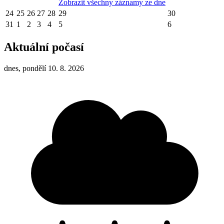
Zobrazit všechny záznamy ze dne
24
25
26
27
28
29
30
31
1
2
3
4
5
6
Aktuální počasí
dnes, pondělí 10. 8. 2026