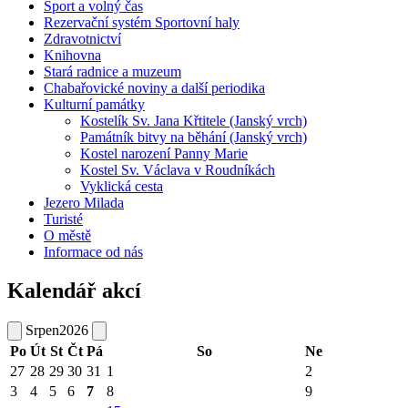
Sport a volný čas
Rezervační systém Sportovní haly
Zdravotnictví
Knihovna
Stará radnice a muzeum
Chabařovické noviny a další periodika
Kulturní památky
Kostelík Sv. Jana Křtitele (Janský vrch)
Památník bitvy na běhání (Janský vrch)
Kostel narození Panny Marie
Kostel Sv. Václava v Roudníkách
Vyklická cesta
Jezero Milada
Turisté
O městě
Informace od nás
Kalendář akcí
Srpen
2026
Po
Út
St
Čt
Pá
So
Ne
27
28
29
30
31
1
2
3
4
5
6
7
8
9