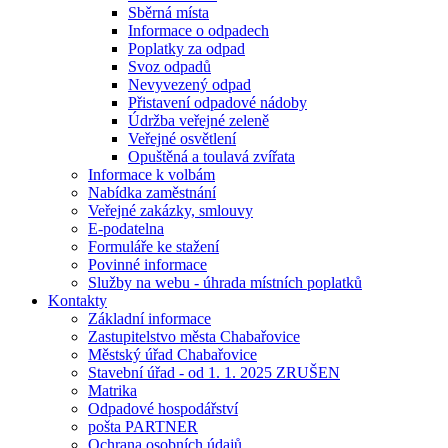
Sběrná místa
Informace o odpadech
Poplatky za odpad
Svoz odpadů
Nevyvezený odpad
Přistavení odpadové nádoby
Údržba veřejné zeleně
Veřejné osvětlení
Opuštěná a toulavá zvířata
Informace k volbám
Nabídka zaměstnání
Veřejné zakázky, smlouvy
E-podatelna
Formuláře ke stažení
Povinné informace
Služby na webu - úhrada místních poplatků
Kontakty
Základní informace
Zastupitelstvo města Chabařovice
Městský úřad Chabařovice
Stavební úřad - od 1. 1. 2025 ZRUŠEN
Matrika
Odpadové hospodářství
pošta PARTNER
Ochrana osobních údajů