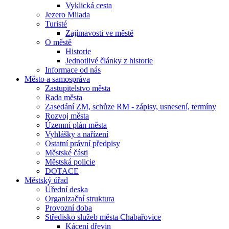
Vyklická cesta
Jezero Milada
Turisté
Zajímavosti ve městě
O městě
Historie
Jednotlivé články z historie
Informace od nás
Město a samospráva
Zastupitelstvo města
Rada města
Zasedání ZM, schůze RM - zápisy, usnesení, termíny
Rozvoj města
Územní plán města
Vyhlášky a nařízení
Ostatní právní předpisy
Městské části
Městská policie
DOTACE
Městský úřad
Úřední deska
Organizační struktura
Provozní doba
Středisko služeb města Chabařovice
Kácení dřevin