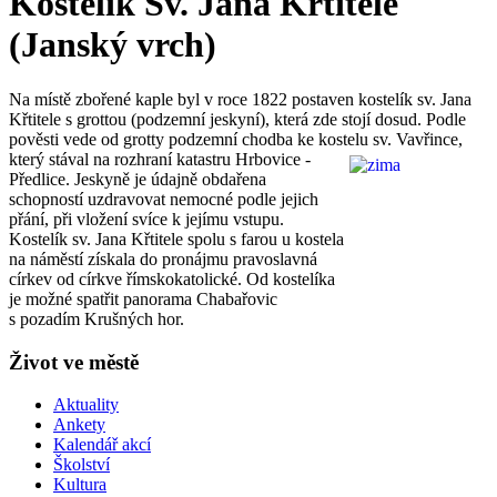
Kostelík Sv. Jana Křtitele
(Janský vrch)
Na místě zbořené kaple byl v roce 1822 postaven kostelík sv. Jana
Křtitele s grottou (podzemní jeskyní), která zde stojí dosud. Podle
pověsti vede od grotty podzemní chodba ke koste
lu sv. Vavřince,
který stával na rozhraní katastru Hrbovice -
Předlice. Jeskyně je údajně obdařena
schopností uzdravovat nemocné podle jejich
přání, při vložení svíce k jejímu vstupu.
Kostelík sv. Jana Křtitele spolu s farou u kostela
na náměstí získala do pronájmu pravoslavná
církev od církve římskokatolické. Od kostelíka
je možné spatřit panorama Chabařovic
s pozadím Krušných hor.
Život ve městě
Aktuality
Ankety
Kalendář akcí
Školství
Kultura