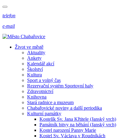
telefon
e-mail
Život ve městě
Aktuality
Ankety
Kalendář akcí
Školství
Kultura
Sport a volný čas
Rezervační systém Sportovní haly
Zdravotnictví
Knihovna
Stará radnice a muzeum
Chabařovické noviny a další periodika
Kulturní památky
Kostelík Sv. Jana Křtitele (Janský vrch)
Památník bitvy na běhání (Janský vrch)
Kostel narození Panny Marie
Kostel Sv. Václava v Roudníkách