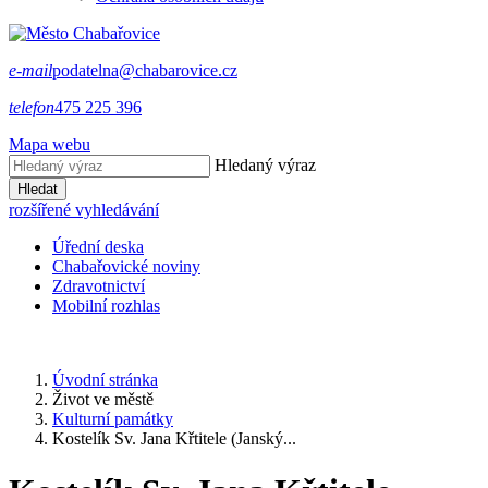
e-mail
podatelna@chabarovice.cz
telefon
475 225 396
Mapa webu
Hledaný výraz
Hledat
rozšířené vyhledávání
Úřední deska
Chabařovické noviny
Zdravotnictví
Mobilní rozhlas
Úvodní stránka
Život ve městě
Kulturní památky
Kostelík Sv. Jana Křtitele (Janský...