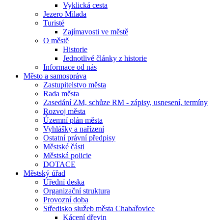
Vyklická cesta
Jezero Milada
Turisté
Zajímavosti ve městě
O městě
Historie
Jednotlivé články z historie
Informace od nás
Město a samospráva
Zastupitelstvo města
Rada města
Zasedání ZM, schůze RM - zápisy, usnesení, termíny
Rozvoj města
Územní plán města
Vyhlášky a nařízení
Ostatní právní předpisy
Městské části
Městská policie
DOTACE
Městský úřad
Úřední deska
Organizační struktura
Provozní doba
Středisko služeb města Chabařovice
Kácení dřevin