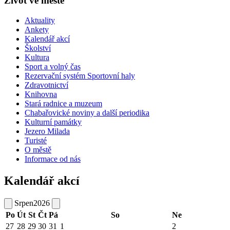
Život ve městě
Aktuality
Ankety
Kalendář akcí
Školství
Kultura
Sport a volný čas
Rezervační systém Sportovní haly
Zdravotnictví
Knihovna
Stará radnice a muzeum
Chabařovické noviny a další periodika
Kulturní památky
Jezero Milada
Turisté
O městě
Informace od nás
Kalendář akcí
Srpen
2026
Po
Út
St
Čt
Pá
So
Ne
27
28
29
30
31
1
2