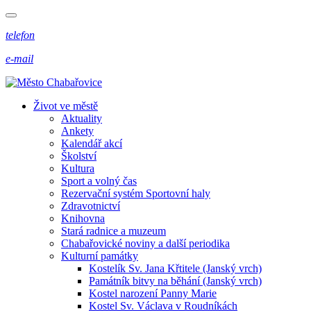
telefon
e-mail
Život ve městě
Aktuality
Ankety
Kalendář akcí
Školství
Kultura
Sport a volný čas
Rezervační systém Sportovní haly
Zdravotnictví
Knihovna
Stará radnice a muzeum
Chabařovické noviny a další periodika
Kulturní památky
Kostelík Sv. Jana Křtitele (Janský vrch)
Památník bitvy na běhání (Janský vrch)
Kostel narození Panny Marie
Kostel Sv. Václava v Roudníkách