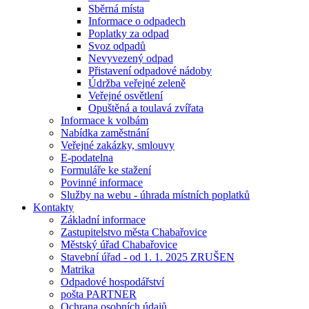
Sběrná místa
Informace o odpadech
Poplatky za odpad
Svoz odpadů
Nevyvezený odpad
Přistavení odpadové nádoby
Údržba veřejné zeleně
Veřejné osvětlení
Opuštěná a toulavá zvířata
Informace k volbám
Nabídka zaměstnání
Veřejné zakázky, smlouvy
E-podatelna
Formuláře ke stažení
Povinné informace
Služby na webu - úhrada místních poplatků
Kontakty
Základní informace
Zastupitelstvo města Chabařovice
Městský úřad Chabařovice
Stavební úřad - od 1. 1. 2025 ZRUŠEN
Matrika
Odpadové hospodářství
pošta PARTNER
Ochrana osobních údajů