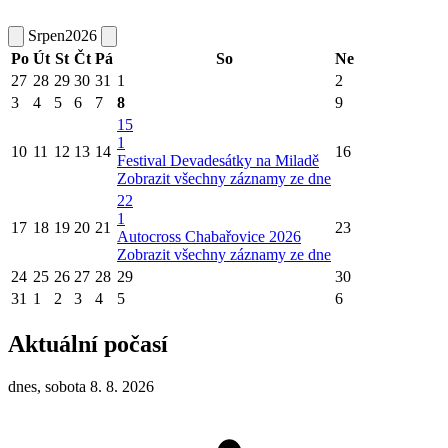
Srpen
2026
Po
Út
St
Čt
Pá
So
Ne
27
28
29
30
31
1
2
3
4
5
6
7
8
9
15
1
10
11
12
13
14
16
Festival Devadesátky na Miladě
Zobrazit všechny záznamy ze dne
22
1
17
18
19
20
21
23
Autocross Chabařovice 2026
Zobrazit všechny záznamy ze dne
24
25
26
27
28
29
30
31
1
2
3
4
5
6
Aktuální počasí
dnes, sobota 8. 8. 2026