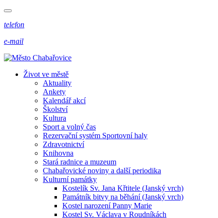
telefon
e-mail
Život ve městě
Aktuality
Ankety
Kalendář akcí
Školství
Kultura
Sport a volný čas
Rezervační systém Sportovní haly
Zdravotnictví
Knihovna
Stará radnice a muzeum
Chabařovické noviny a další periodika
Kulturní památky
Kostelík Sv. Jana Křtitele (Janský vrch)
Památník bitvy na běhání (Janský vrch)
Kostel narození Panny Marie
Kostel Sv. Václava v Roudníkách