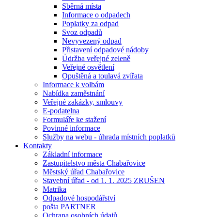
Sběrná místa
Informace o odpadech
Poplatky za odpad
Svoz odpadů
Nevyvezený odpad
Přistavení odpadové nádoby
Údržba veřejné zeleně
Veřejné osvětlení
Opuštěná a toulavá zvířata
Informace k volbám
Nabídka zaměstnání
Veřejné zakázky, smlouvy
E-podatelna
Formuláře ke stažení
Povinné informace
Služby na webu - úhrada místních poplatků
Kontakty
Základní informace
Zastupitelstvo města Chabařovice
Městský úřad Chabařovice
Stavební úřad - od 1. 1. 2025 ZRUŠEN
Matrika
Odpadové hospodářství
pošta PARTNER
Ochrana osobních údajů