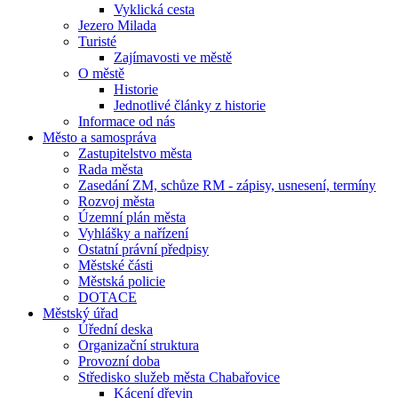
Vyklická cesta
Jezero Milada
Turisté
Zajímavosti ve městě
O městě
Historie
Jednotlivé články z historie
Informace od nás
Město a samospráva
Zastupitelstvo města
Rada města
Zasedání ZM, schůze RM - zápisy, usnesení, termíny
Rozvoj města
Územní plán města
Vyhlášky a nařízení
Ostatní právní předpisy
Městské části
Městská policie
DOTACE
Městský úřad
Úřední deska
Organizační struktura
Provozní doba
Středisko služeb města Chabařovice
Kácení dřevin