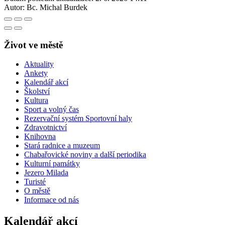
Autor:
Bc. Michal Burdek
Život ve městě
Aktuality
Ankety
Kalendář akcí
Školství
Kultura
Sport a volný čas
Rezervační systém Sportovní haly
Zdravotnictví
Knihovna
Stará radnice a muzeum
Chabařovické noviny a další periodika
Kulturní památky
Jezero Milada
Turisté
O městě
Informace od nás
Kalendář akcí