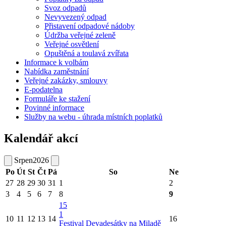
Svoz odpadů
Nevyvezený odpad
Přistavení odpadové nádoby
Údržba veřejné zeleně
Veřejné osvětlení
Opuštěná a toulavá zvířata
Informace k volbám
Nabídka zaměstnání
Veřejné zakázky, smlouvy
E-podatelna
Formuláře ke stažení
Povinné informace
Služby na webu - úhrada místních poplatků
Kalendář akcí
Srpen
2026
Po
Út
St
Čt
Pá
So
Ne
27
28
29
30
31
1
2
3
4
5
6
7
8
9
15
1
10
11
12
13
14
16
Festival Devadesátky na Miladě