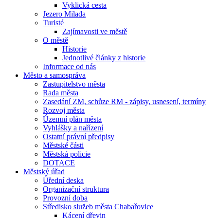
Vyklická cesta
Jezero Milada
Turisté
Zajímavosti ve městě
O městě
Historie
Jednotlivé články z historie
Informace od nás
Město a samospráva
Zastupitelstvo města
Rada města
Zasedání ZM, schůze RM - zápisy, usnesení, termíny
Rozvoj města
Územní plán města
Vyhlášky a nařízení
Ostatní právní předpisy
Městské části
Městská policie
DOTACE
Městský úřad
Úřední deska
Organizační struktura
Provozní doba
Středisko služeb města Chabařovice
Kácení dřevin