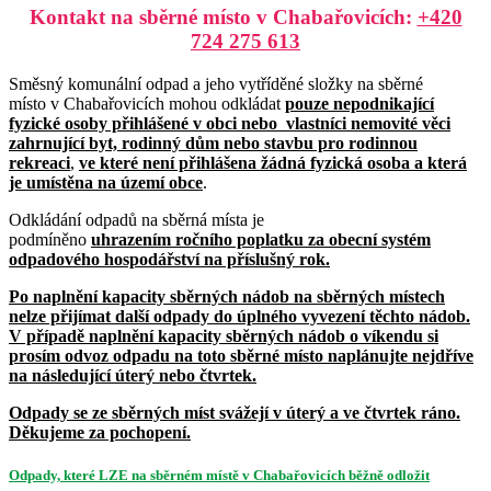
Kontakt na sběrné místo v Chabařovicích:
+420
724 275 613
Směsný komunální odpad a jeho vytříděné složky na sběrné
místo v Chabařovicích mohou odkládat
pouze nepodnikající
fyzické osoby přihlášené v obci nebo vlastníci nemovité věci
zahrnující byt, rodinný dům nebo stavbu pro rodinnou
rekreaci
,
ve které není přihlášena žádná fyzická osoba a která
je umístěna na území obce
.
Odkládání odpadů na sběrná místa je
podmíněno
uhrazením ročního poplatku za obecní systém
odpadového hospodářství na příslušný rok.
Po naplnění kapacity sběrných nádob na sběrných místech
nelze přijímat další odpady do úplného vyvezení těchto nádob.
V případě naplnění kapacity sběrných nádob o víkendu si
prosím odvoz odpadu na toto sběrné místo naplánujte nejdříve
na následující úterý nebo čtvrtek.
Odpady se ze sběrných míst svážejí v úterý a ve čtvrtek ráno.
Děkujeme za pochopení.
Odpady, které LZE na sběrném místě v Chabařovicích běžně odložit