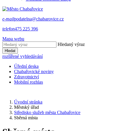
e-mail
podatelna@chabarovice.cz
telefon
475 225 396
Mapa webu
Hledaný výraz
Hledat
rozšířené vyhledávání
Úřední deska
Chabařovické noviny
Zdravotnictví
Mobilní rozhlas
Úvodní stránka
Městský úřad
Středisko služeb města Chabařovice
Sběrná místa