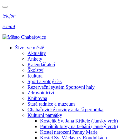
telefon
e-mail
Život ve městě
Aktuality
Ankety
Kalendář akcí
Školství
Kultura
Sport a volný čas
Rezervační systém Sportovní haly
Zdravotnictví
Knihovna
Stará radnice a muzeum
Chabařovické noviny a další periodika
Kulturní památky
Kostelík Sv. Jana Křtitele (Janský vrch)
Památník bitvy na běhání (Janský vrch)
Kostel narození Panny Marie
Kostel Sv. Václava v Roudníkách