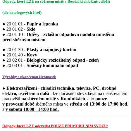
Odpady, které LZE na sběrném místě v Roudníkách běžně odložit
(dle katalogových čísel):
● 20 01 01 -
Papír a lepenka
● 20 01 02 -
Sklo
● 20 01 10 -
Oděvy - zvláštní odpadová nádoba umístěná
před sběrným místem
● 20 01 39 -
Plasty a nápojový karton
● 20 01 40 -
Kovy
● 20 02 01 -
Biologicky rozložitelný odpad - zeleň
● 20 03 01 -
Směsný komunální odpad
Výrobky s ukončenou životností:
●
Elektrozařízení - chladící technika, televize, PC, drobné
elektro, osvětlení a další
- lze dočasně odevzdávat na detašovaném
pracovišti
na sběrném místě
v Roudníkách
, a to
pouze
v provozní době
sběrného místa ve
středu od 13:00 do 17:00 hod.
a
v sobotu 10:00 - 14:00 hod.
Odpady, které LZE odevzdat POUZE PŘI MOBILNÍM SVOZU: