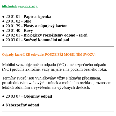
(dle katalogových čísel):
● 20 01 01 -
Papír a lepenka
● 20 01 02 -
Sklo
● 20 01 39 -
Plasty a nápojový karton
● 20 01 40 -
Kovy
● 20 02 01 -
Biologicky rozložitelný odpad - zeleň
● 20 03 01 -
Směsný komunální odpad
Odpady, které LZE odevzdat POUZE PŘI MOBILNÍM SVOZU:
Mobilní svoz objemného odpadu (VO) a nebezpečného odpadu
(NO) probíhá 2x ročně, vždy na jaře a na podzim běžného roku.
Termíny svozů jsou vyhlašovány vždy s řádným předstihem,
prostřednictvím webových stránek a mobilního rozhlasu, roznosem
letáčků občanům a vyvěšením na vývěsných deskách.
● 20 03 07 -
Objemný odpad
●
Nebezpečný odpad