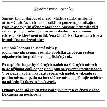
Směsný komunální odpad a jeho vytříděné složky na sběrné
místo v Chabařovicích mohou odkládat
pouze nepodnikající
fyzické osoby přihlášené v obci nebo vlastníci nemovité věci
zahrnující byt, rodinný dům nebo stavbu pro rodinnou
rekreaci
,
ve které není přihlášena žádná fyzická osoba a která
je umístěna na území obce
.
Odkládání odpadů na sběrná místa je
podmíněno
uhrazením ročního poplatku za obecní systém
odpadového hospodářství na příslušný rok.
Po naplnění kapacity sběrných nádob na sběrných místech
nelze přijímat další odpady do úplného vyvezení těchto nádob.
V případě naplnění kapacity sběrných nádob o víkendu si
prosím odvoz odpadu na toto sběrné místo naplánujte nejdříve
na následující úterý nebo čtvrtek.
Odpady se ze sběrných míst svážejí v úterý a ve čtvrtek ráno.
Děkujeme za pochopení.