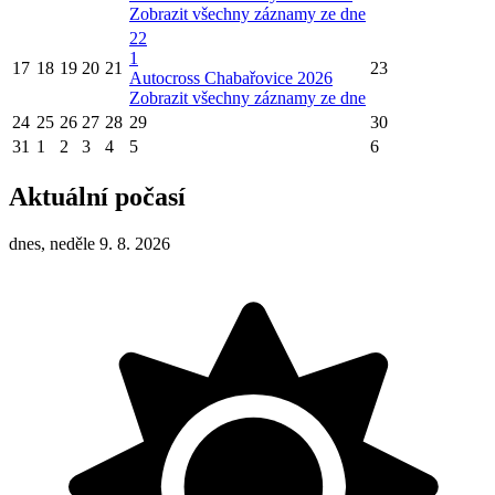
Zobrazit všechny záznamy ze dne
22
1
17
18
19
20
21
23
Autocross Chabařovice 2026
Zobrazit všechny záznamy ze dne
24
25
26
27
28
29
30
31
1
2
3
4
5
6
Aktuální počasí
dnes, neděle 9. 8. 2026