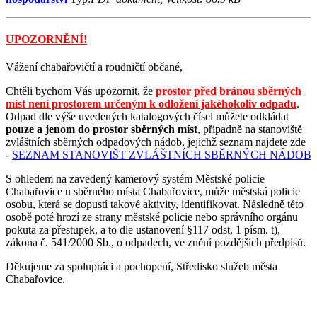
UPOZORNĚNÍ!
Vážení chabařovičtí a roudničtí občané,
Chtěli bychom Vás upozornit, že
prostor před bránou sběrných
míst není prostorem určeným k odložení jakéhokoliv odpadu
.
Odpad dle výše uvedených katalogových čísel můžete odkládat
pouze a jenom do prostor sběrných míst
, případně na stanoviště
zvláštních sběrných odpadových nádob, jejichž seznam najdete zde
-
SEZNAM STANOVIŠT ZVLÁŠTNÍCH SBĚRNÝCH NÁDOB
S ohledem na zavedený kamerový systém Městské policie
Chabařovice u sběrného místa Chabařovice, může městská policie
osobu, která se dopustí takové aktivity, identifikovat. Následně této
osobě poté hrozí ze strany městské policie nebo správního orgánu
pokuta za přestupek, a to dle ustanovení §117 odst. 1 písm. t),
zákona č. 541/2000 Sb., o odpadech, ve znění pozdějších předpisů.
Děkujeme za spolupráci a pochopení, Středisko služeb města
Chabařovice.