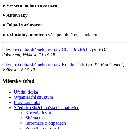
●
Veškerá motorová zařízení
●
Autovraky
●
Odpad s azbestem
●
Výbušniny, munice
a věci podobného charakteru
Otevírací doba sběrného místa v Chabařovicích
Typ: PDF
dokument, Velikost: 21.19 kB
Otevírací doba sběrného místa v Roudníkách
Typ: PDF dokument,
Velikost: 18.39 kB
Městský úřad
Úřední deska
Organizační struktura
Provozní doba
Středisko služeb města Chabařovice
Kácení dřevin
Sběrná místa
Informace o odpadech
Poplatky za odpad