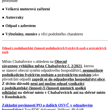
proříznuté
●
Veškerá motorová zařízení
●
Autovraky
●
Odpad s azbestem
●
Výbušniny, munice
a věci podobného charakteru
Odpad z podnikatelské činnosti podnikajících fyzických osob a právnických
osob
Město Chabařovice s ohledem na
Obecně
závaznou vyhlášku města Chabařovice č. 2/2021
, kterou
se stanoví obecní systém odpadového hospodářství,
neumožňuje
podnikajícím fyzickým osobám a právnickým osobám
jako
původcům odpadů
zapojit se do odpadového hospodářství obce
.
Z těchto důvodů
není ani možno odpad vznikající
z podnikatelské činnosti či činnosti místních spolků
odkládat
na sběrné místo v Chabařovicích ani na sběrné místo
v Roudníkách.
Základní povinnosti PO a dalších OSVČ v odpadovém
hospodářství
Typ:
PDF dokument, Velikost: 86.9 kB