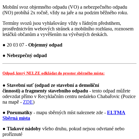
Mobilní svoz objemného odpadu (VO) a nebezpečného odpadu
(NO) probíhá 2x ročně, vždy na jaře a na podzim běžného roku.
Termíny svozů jsou vyhlašovány vždy s řádným předstihem,
prostřednictvím webových stránek a mobilního rozhlasu, roznosem
letáčků občanům a vyvěšením na vývěsných deskách.
● 20 03 07 -
Objemný odpad
●
Nebezpečný odpad
Odpad, který NELZE odkládat do prostor sběrného místa:
●
Stavební suť (odpad ze stavební a demoliční
činnosti) a fragmenty stavebního odpadu
- tento odpad můžete
odevzdat přímo v Recyklačním centru nedaleko Chabařovic (Pozice
na mapě -
ZDE
)
●
Pneumatiky
- mapu sběrných míst naleznete zde -
ELTMA
Sběrná místa
●
Tlakové nádoby
všeho druhu, pokud nejsou odvrtané nebo
proříznuté