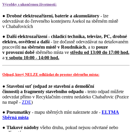
Výrobky s ukončenou životností:
●
Drobné elektrozařízení, baterie a akumulátory
- lze
odevzdávat do červeného kontejneru Asekol na sběrném místě
v Chabařovicích
●
Další elektrozařízení - chladící technika, televize, PC, drobné
elektro, osvětlení a další
- lze dočasně odevzdávat na detašovaném
pracovišti
na sběrném místě
v Roudníkách
, a to
pouze
v provozní době
sběrného místa ve
středu od 13:00 do 17:00 hod.
a
v sobotu 10:00 - 14:00 hod.
Odpad, který NELZE odkládat do prostor sběrného místa:
●
Stavební suť (odpad ze stavební a demoliční
činnosti) a fragmenty stavebního odpadu
- tento odpad můžete
odevzdat přímo v Recyklačním centru nedaleko Chabařovic (Pozice
na mapě -
ZDE
)
●
Pneumatiky
- mapu sběrných míst naleznete zde -
ELTMA
Sběrná místa
●
Tlakové nádoby
všeho druhu, pokud nejsou odvrtané nebo