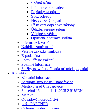
Sběrná místa
Informace o odpadech
Poplatky za odpad
Svoz odpadů
Nevyvezený odpad
Přistavení odpadové nádoby
Údržba veřejné zeleně
Veřejné osvětlení
Opuštěná a toulavá zvířata
Informace k volbám
Nabídka zaměstnání
Veřejné zakázky, smlouvy
E-podatelna
Formuláře ke stažení
Povinné informace
Služby na webu - úhrada místních poplatků
Kontakty
Základní informace
Zastupitelstvo města Chabařovice
Městský úřad Chabařovice
Stavební úřad - od 1. 1. 2025 ZRUŠEN
Matrika
Odpadové hospodářství
pošta PARTNER
Ochrana osobních údajů