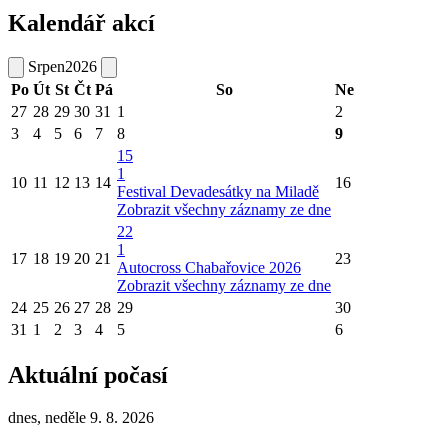
Kalendář akcí
Srpen
2026
Po
Út
St
Čt
Pá
So
Ne
27
28
29
30
31
1
2
3
4
5
6
7
8
9
15
1
10
11
12
13
14
16
Festival Devadesátky na Miladě
Zobrazit všechny záznamy ze dne
22
1
17
18
19
20
21
23
Autocross Chabařovice 2026
Zobrazit všechny záznamy ze dne
24
25
26
27
28
29
30
31
1
2
3
4
5
6
Aktuální počasí
dnes, neděle 9. 8. 2026