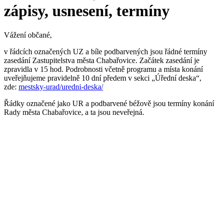
zápisy, usnesení, termíny
Vážení občané,
v řádcích označených UZ a bíle podbarvených jsou řádné termíny
zasedání Zastupitelstva města Chabařovice. Začátek zasedání je
zpravidla v 15 hod. Podrobnosti včetně programu a místa konání
uveřejňujeme pravidelně 10 dní předem v sekci „Úřední deska“,
zde:
mestsky-urad/uredni-deska/
Řádky označené jako UR a podbarvené béžově jsou termíny konání
Rady města Chabařovice, a ta jsou neveřejná.