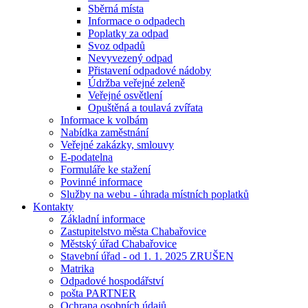
Sběrná místa
Informace o odpadech
Poplatky za odpad
Svoz odpadů
Nevyvezený odpad
Přistavení odpadové nádoby
Údržba veřejné zeleně
Veřejné osvětlení
Opuštěná a toulavá zvířata
Informace k volbám
Nabídka zaměstnání
Veřejné zakázky, smlouvy
E-podatelna
Formuláře ke stažení
Povinné informace
Služby na webu - úhrada místních poplatků
Kontakty
Základní informace
Zastupitelstvo města Chabařovice
Městský úřad Chabařovice
Stavební úřad - od 1. 1. 2025 ZRUŠEN
Matrika
Odpadové hospodářství
pošta PARTNER
Ochrana osobních údajů