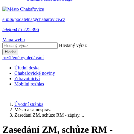
e-mail
podatelna@chabarovice.cz
telefon
475 225 396
Mapa webu
Hledaný výraz
Hledat
rozšířené vyhledávání
Úřední deska
Chabařovické noviny
Zdravotnictví
Mobilní rozhlas
Úvodní stránka
Město a samospráva
Zasedání ZM, schůze RM - zápisy,...
Zasedání ZM, schůze RM -