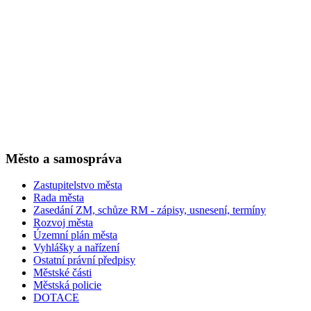
Město a samospráva
Zastupitelstvo města
Rada města
Zasedání ZM, schůze RM - zápisy, usnesení, termíny
Rozvoj města
Územní plán města
Vyhlášky a nařízení
Ostatní právní předpisy
Městské části
Městská policie
DOTACE