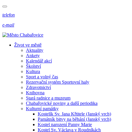
telefon
e-mail
Život ve městě
Aktuality
Ankety
Kalendář akcí
Školství
Kultura
Sport a volný čas
Rezervační systém Sportovní haly
Zdravotnictví
Knihovna
Stará radnice a muzeum
Chabařovické noviny a další periodika
Kulturní památky
Kostelík Sv. Jana Křtitele (Janský vrch)
Památník bitvy na běhání (Janský vrch)
Kostel narození Panny Marie
Kostel Sv. Václava v Roudníkách