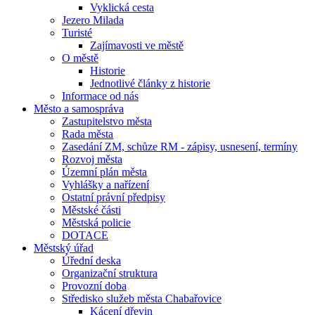
Vyklická cesta
Jezero Milada
Turisté
Zajímavosti ve městě
O městě
Historie
Jednotlivé články z historie
Informace od nás
Město a samospráva
Zastupitelstvo města
Rada města
Zasedání ZM, schůze RM - zápisy, usnesení, termíny
Rozvoj města
Územní plán města
Vyhlášky a nařízení
Ostatní právní předpisy
Městské části
Městská policie
DOTACE
Městský úřad
Úřední deska
Organizační struktura
Provozní doba
Středisko služeb města Chabařovice
Kácení dřevin