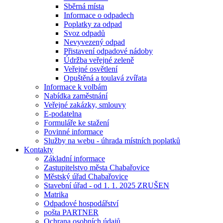
Sběrná místa
Informace o odpadech
Poplatky za odpad
Svoz odpadů
Nevyvezený odpad
Přistavení odpadové nádoby
Údržba veřejné zeleně
Veřejné osvětlení
Opuštěná a toulavá zvířata
Informace k volbám
Nabídka zaměstnání
Veřejné zakázky, smlouvy
E-podatelna
Formuláře ke stažení
Povinné informace
Služby na webu - úhrada místních poplatků
Kontakty
Základní informace
Zastupitelstvo města Chabařovice
Městský úřad Chabařovice
Stavební úřad - od 1. 1. 2025 ZRUŠEN
Matrika
Odpadové hospodářství
pošta PARTNER
Ochrana osobních údajů