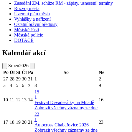
Zasedání ZM, schůze RM - zápisy, usnesení, termíny
Rozvoj města
Územní plán města
Vyhlášky a nařízení
Ostatní právní předpisy
Městské části
Městská policie
DOTACE
Kalendář akcí
Srpen
2026
Po
Út
St
Čt
Pá
So
Ne
27
28
29
30
31
1
2
3
4
5
6
7
8
9
15
1
10
11
12
13
14
16
Festival Devadesátky na Miladě
Zobrazit všechny záznamy ze dne
22
1
17
18
19
20
21
23
Autocross Chabařovice 2026
Zobrazit všechny záznamy ze dne