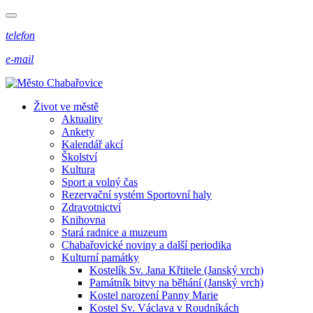
telefon
e-mail
Život ve městě
Aktuality
Ankety
Kalendář akcí
Školství
Kultura
Sport a volný čas
Rezervační systém Sportovní haly
Zdravotnictví
Knihovna
Stará radnice a muzeum
Chabařovické noviny a další periodika
Kulturní památky
Kostelík Sv. Jana Křtitele (Janský vrch)
Památník bitvy na běhání (Janský vrch)
Kostel narození Panny Marie
Kostel Sv. Václava v Roudníkách