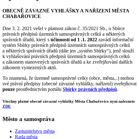
OBECNĚ ZÁVAZNÉ VYHLÁŠKY A NAŘÍZENÍ MĚSTA
CHABAŘOVICE
Dne 3. 2. 2021 vešel v platnost zákon č. 35/2021 Sb., o Sbírce
právních předpisů územních samosprávných celků a některých
správních úřadů, který s
účinností od 1 .1. 2022
zavádí informační
systém Sbírky právních předpisů územních samosprávných celků
a některých správních úřadů (dále jen „systém Sbírky“), jenž slouží
k vyhlašování právních předpisů územních samosprávných celků
a zákonem stanovených správních úřadů a ke zveřejňování dalších
zákonem vymezených aktů.
To znamená, že územně samosprávné celky (obce, města,..) mohou
své právní předpisy (obecné závazné vyhlášky, nařízení) zveřejňovat
pouze
prostřednictvím portálu
Sbírky právních předpisů
.
Všechny platné obecně závazné vyhlášky Města Chabařovice nyní naleznete
ZDE
Město a samospráva
Zastupitelstvo města
Rada města