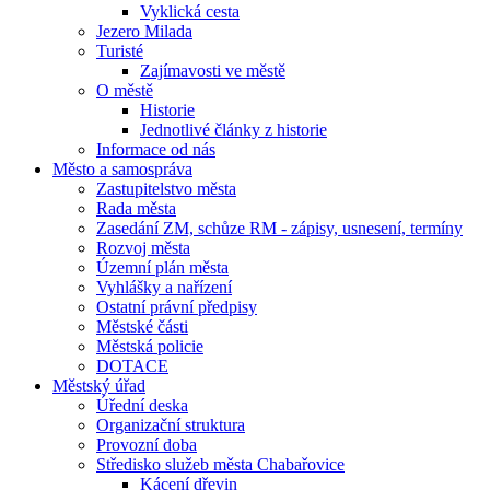
Vyklická cesta
Jezero Milada
Turisté
Zajímavosti ve městě
O městě
Historie
Jednotlivé články z historie
Informace od nás
Město a samospráva
Zastupitelstvo města
Rada města
Zasedání ZM, schůze RM - zápisy, usnesení, termíny
Rozvoj města
Územní plán města
Vyhlášky a nařízení
Ostatní právní předpisy
Městské části
Městská policie
DOTACE
Městský úřad
Úřední deska
Organizační struktura
Provozní doba
Středisko služeb města Chabařovice
Kácení dřevin