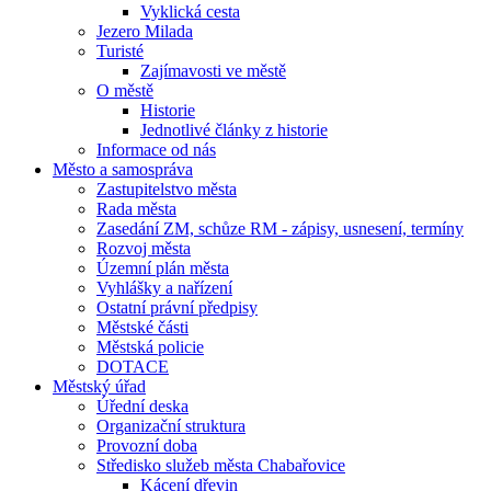
Vyklická cesta
Jezero Milada
Turisté
Zajímavosti ve městě
O městě
Historie
Jednotlivé články z historie
Informace od nás
Město a samospráva
Zastupitelstvo města
Rada města
Zasedání ZM, schůze RM - zápisy, usnesení, termíny
Rozvoj města
Územní plán města
Vyhlášky a nařízení
Ostatní právní předpisy
Městské části
Městská policie
DOTACE
Městský úřad
Úřední deska
Organizační struktura
Provozní doba
Středisko služeb města Chabařovice
Kácení dřevin