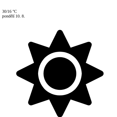
30/16 °C
pondělí
10. 8.