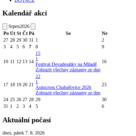
DOTACE
Kalendář akcí
Srpen
2026
Po
Út
St
Čt
Pá
So
Ne
27
28
29
30
31
1
2
3
4
5
6
7
8
9
15
1
10
11
12
13
14
16
Festival Devadesátky na Miladě
Zobrazit všechny záznamy ze dne
22
1
17
18
19
20
21
23
Autocross Chabařovice 2026
Zobrazit všechny záznamy ze dne
24
25
26
27
28
29
30
31
1
2
3
4
5
6
Aktuální počasí
dnes, pátek 7. 8. 2026