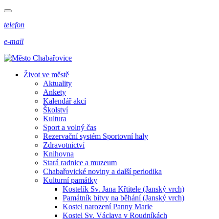
telefon
e-mail
Život ve městě
Aktuality
Ankety
Kalendář akcí
Školství
Kultura
Sport a volný čas
Rezervační systém Sportovní haly
Zdravotnictví
Knihovna
Stará radnice a muzeum
Chabařovické noviny a další periodika
Kulturní památky
Kostelík Sv. Jana Křtitele (Janský vrch)
Památník bitvy na běhání (Janský vrch)
Kostel narození Panny Marie
Kostel Sv. Václava v Roudníkách