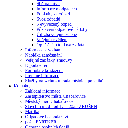
Sběrná místa
Informace o odpadech
Poplatky za odpad
Svoz odpadů
Nevyvezený odpad
Přistavení odpadové nádoby
Údržba veřejné zeleně
Veřejné osvětlení
Opuštěná a toulavá zvířata
Informace k volbám
Nabídka zaměstnání
Veřejné zakázky, smlouvy
E-podatelna
Formuláře ke stažení
Povinné informace
Služby na webu - úhrada místních poplatků
Kontakty
Základní informace
Zastupitelstvo města Chabařovice
Městský úřad Chabařovice
Stavební úřad - od 1. 1. 2025 ZRUŠEN
Matrika
Odpadové hospodářství
pošta PARTNER
Ochrana osobních údajů