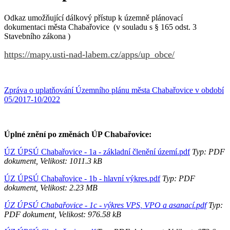
Odkaz umožňující dálkový přístup k územně plánovací
dokumentaci města Chabařovice (v souladu s § 165 odst. 3
Stavebního zákona )
https://mapy.usti-nad-labem.cz/apps/up_obce/
Zpráva o uplatňování Územního plánu města Chabařovice v období
05/2017-10/2022
Úplné znění po změnách ÚP Chabařovice:
ÚZ ÚPSÚ Chabařovice - 1a - základní členění území.pdf
Typ: PDF
dokument, Velikost: 1011.3 kB
ÚZ ÚPSÚ Chabařovice - 1b - hlavní výkres.pdf
Typ: PDF
dokument, Velikost: 2.23 MB
ÚZ ÚPSÚ Chabařovice - 1c - výkres VPS, VPO a asanací.pdf
Typ:
PDF dokument, Velikost: 976.58 kB