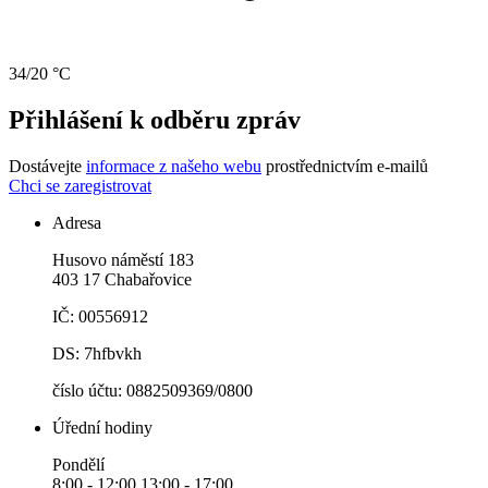
34/20 °C
Přihlášení k odběru zpráv
Dostávejte
informace z našeho webu
prostřednictvím e-mailů
Chci se zaregistrovat
Adresa
Husovo náměstí 183
403 17 Chabařovice
IČ: 00556912
DS: 7hfbvkh
číslo účtu: 0882509369/0800
Úřední hodiny
Pondělí
8:00 - 12:00 13:00 - 17:00