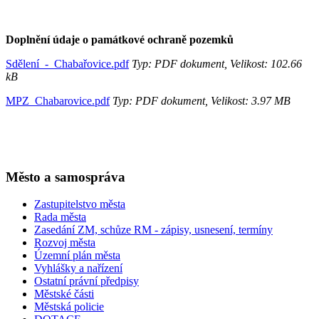
Doplnění údaje o památkové ochraně pozemků
Sdělení_-_Chabařovice.pdf
Typ: PDF dokument, Velikost: 102.66
kB
MPZ_Chabarovice.pdf
Typ: PDF dokument, Velikost: 3.97 MB
Město a samospráva
Zastupitelstvo města
Rada města
Zasedání ZM, schůze RM - zápisy, usnesení, termíny
Rozvoj města
Územní plán města
Vyhlášky a nařízení
Ostatní právní předpisy
Městské části
Městská policie