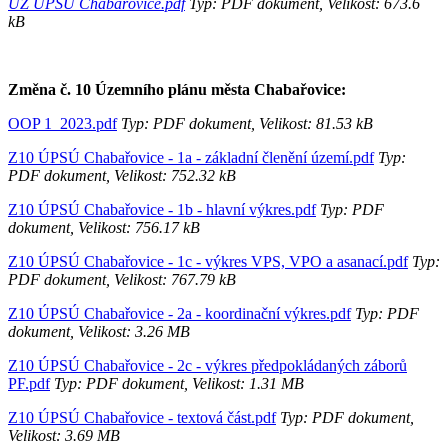
ÚZ ÚPSÚ Chabařovice.pdf
Typ: PDF dokument, Velikost: 673.6
kB
Změna č. 10 Územního plánu města Chabařovice:
OOP 1_2023.pdf
Typ: PDF dokument, Velikost: 81.53 kB
Z10 ÚPSÚ Chabařovice - 1a - základní členění území.pdf
Typ:
PDF dokument, Velikost: 752.32 kB
Z10 ÚPSÚ Chabařovice - 1b - hlavní výkres.pdf
Typ: PDF
dokument, Velikost: 756.17 kB
Z10 ÚPSÚ Chabařovice - 1c - výkres VPS, VPO a asanací.pdf
Typ:
PDF dokument, Velikost: 767.79 kB
Z10 ÚPSÚ Chabařovice - 2a - koordinační výkres.pdf
Typ: PDF
dokument, Velikost: 3.26 MB
Z10 ÚPSÚ Chabařovice - 2c - výkres předpokládaných záborů
PF.pdf
Typ: PDF dokument, Velikost: 1.31 MB
Z10 ÚPSÚ Chabařovice - textová část.pdf
Typ: PDF dokument,
Velikost: 3.69 MB