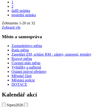
1
2
další stránka
poslední stránka
Zobrazeno
1
-
20
ze 32
Zobrazit vše
Město a samospráva
Zastupitelstvo města
Rada města
Zasedání ZM, schůze RM - zápisy, usnesení, termíny
Rozvoj města
Územní plán města
Vyhlášky a nařízení
Ostatní právní předpisy
Městské části
Městská policie
DOTACE
Kalendář akcí
Srpen
2026