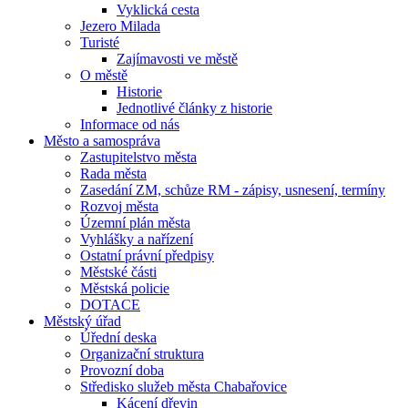
Vyklická cesta
Jezero Milada
Turisté
Zajímavosti ve městě
O městě
Historie
Jednotlivé články z historie
Informace od nás
Město a samospráva
Zastupitelstvo města
Rada města
Zasedání ZM, schůze RM - zápisy, usnesení, termíny
Rozvoj města
Územní plán města
Vyhlášky a nařízení
Ostatní právní předpisy
Městské části
Městská policie
DOTACE
Městský úřad
Úřední deska
Organizační struktura
Provozní doba
Středisko služeb města Chabařovice
Kácení dřevin