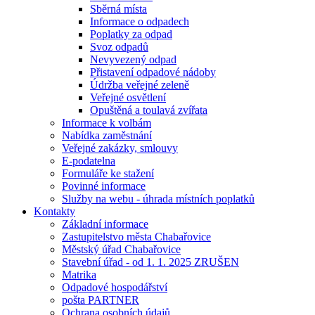
Sběrná místa
Informace o odpadech
Poplatky za odpad
Svoz odpadů
Nevyvezený odpad
Přistavení odpadové nádoby
Údržba veřejné zeleně
Veřejné osvětlení
Opuštěná a toulavá zvířata
Informace k volbám
Nabídka zaměstnání
Veřejné zakázky, smlouvy
E-podatelna
Formuláře ke stažení
Povinné informace
Služby na webu - úhrada místních poplatků
Kontakty
Základní informace
Zastupitelstvo města Chabařovice
Městský úřad Chabařovice
Stavební úřad - od 1. 1. 2025 ZRUŠEN
Matrika
Odpadové hospodářství
pošta PARTNER
Ochrana osobních údajů