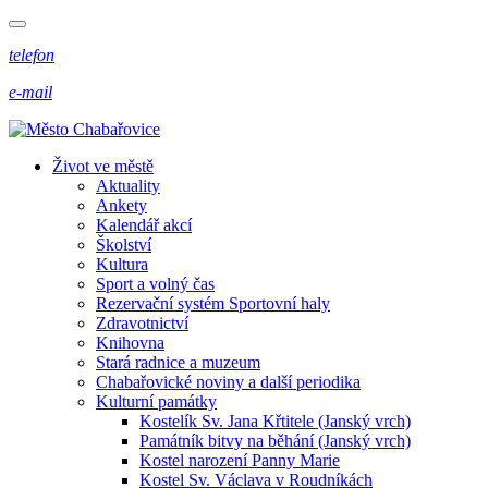
telefon
e-mail
Život ve městě
Aktuality
Ankety
Kalendář akcí
Školství
Kultura
Sport a volný čas
Rezervační systém Sportovní haly
Zdravotnictví
Knihovna
Stará radnice a muzeum
Chabařovické noviny a další periodika
Kulturní památky
Kostelík Sv. Jana Křtitele (Janský vrch)
Památník bitvy na běhání (Janský vrch)
Kostel narození Panny Marie
Kostel Sv. Václava v Roudníkách