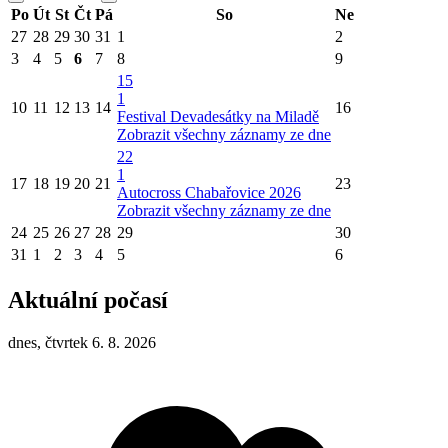
Po
Út
St
Čt
Pá
So
Ne
27
28
29
30
31
1
2
3
4
5
6
7
8
9
15
1
10
11
12
13
14
16
Festival Devadesátky na Miladě
Zobrazit všechny záznamy ze dne
22
1
17
18
19
20
21
23
Autocross Chabařovice 2026
Zobrazit všechny záznamy ze dne
24
25
26
27
28
29
30
31
1
2
3
4
5
6
Aktuální počasí
dnes, čtvrtek 6. 8. 2026